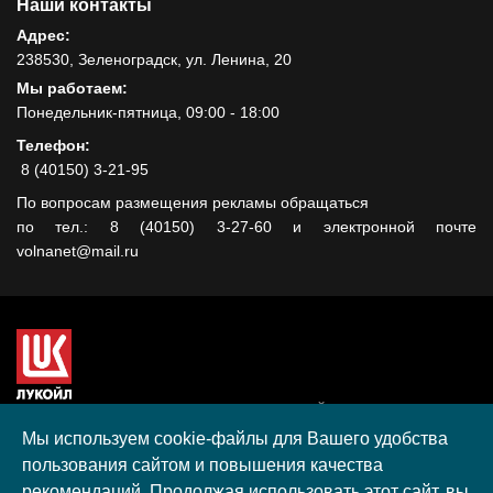
Наши контакты
Адрес:
238530, Зеленоградск, ул. Ленина, 20
Мы работаем:
Понедельник-пятница, 09:00 - 18:00
Телефон:
8 (40150) 3-21-95
По вопросам размещения рекламы обращаться
по тел.: 8 (40150) 3-27-60 и электронной почте
volnanet@mail.ru
Сайт создан при поддержке ООО "ЛУКОЙЛ-КМН" на средства
гранта, полученного в рамках XIII Конкурса социальных и
Мы используем cookie-файлы для Вашего удобства
культурных проектов ПАО "ЛУКОЙЛ" на территории
пользования сайтом и повышения качества
Калининградской области в 2020 году
рекомендаций. Продолжая использовать этот сайт, вы