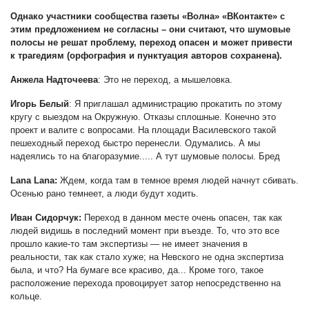
Однако участники сообщества газеты «Волна» «ВКонтакте» с
этим предложением не согласны – они считают, что шумовые
полосы не решат проблему, переход опасен и может привести
к трагедиям (орфография и пунктуация авторов сохранена).
Анжела Надточеева
: Это не переход, а мышеловка.
Игорь Белый
: Я приглашал администрацию прокатить по этому
кругу с выездом на Окружную. Отказы сплошные. Конечно это
проект и валите с вопросами. На площади Василевского такой
пешеходный переход быстро перенесли. Одумались. А мы
надеялись то на благоразумие..... А тут шумовые полосы. Бред
Lana Lana:
Ждем, когда там в темное время людей начнут сбивать.
Осенью рано темнеет, а люди будут ходить.
Иван Сидорчук:
Переход в данном месте очень опасен, так как
людей видишь в последний момент при въезде. То, что это все
прошло какие-то там экспертизы — не имеет значения в
реальности, так как стало хуже; на Невского не одна экспертиза
была, и что? На бумаге все красиво, да... Кроме того, такое
расположение перехода провоцирует затор непосредственно на
кольце.