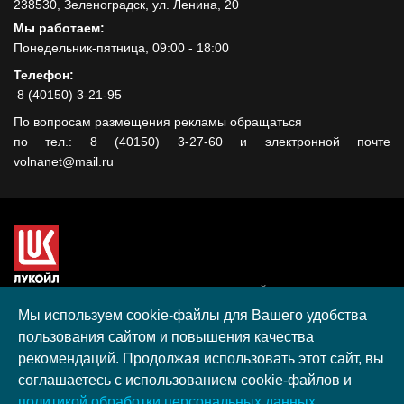
238530, Зеленоградск, ул. Ленина, 20
Мы работаем:
Понедельник-пятница, 09:00 - 18:00
Телефон:
8 (40150) 3-21-95
По вопросам размещения рекламы обращаться
по тел.: 8 (40150) 3-27-60 и электронной почте
volnanet@mail.ru
Сайт создан при поддержке ООО "ЛУКОЙЛ-КМН" на средства
гранта, полученного в рамках XIII Конкурса социальных и
Мы используем cookie-файлы для Вашего удобства
культурных проектов ПАО "ЛУКОЙЛ" на территории
пользования сайтом и повышения качества
Калининградской области в 2020 году
рекомендаций. Продолжая использовать этот сайт, вы
Согласие на обработку персональных данных
соглашаетесь с использованием cookie-файлов и
Разработка, поддержка и продвижение S-Media group
политикой обработки персональных данных.