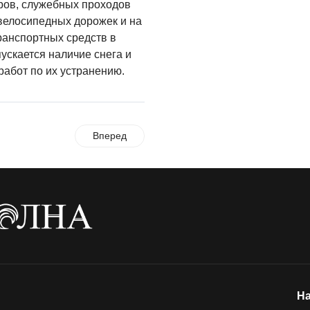
аров, служебных проходов
Где хранить
велосипедных дорожек и на
велосипед?
ранспортных средств в
пускается наличие снега и
06.08.2026
работ по их устранению.
ОБРАТНАЯ СВЯЗЬ
Администрация
онлайн
Вперед
06.08.2026
ВЛАСТЬ
День памяти и
«Симфония
народов»
06.08.2026
ОБЩЕСТВО
Новый настил на
На
экотропе