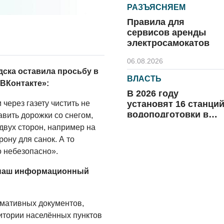
РАЗЪЯСНЯЕМ
Правила для
сервисов аренды
электросамокатов
06.08.2026
дска оставила просьбу в
ВЛАСТЬ
«ВКонтакте»:
В 2026 году
установят 16 станци
через газету чистить не
водоподготовки в
авить дорожки со снегом,
посёлках области
 двух сторон, например на
06.08.2026
ону для санок. А то
ВЛАСТЬ
о небезопасно».
Новый учебный год 
а наш информационный
готовность к
отопительному
сезону
рмативных документов,
06.08.2026
тории населённых пунктов
РАЗЪЯСНЯЕМ