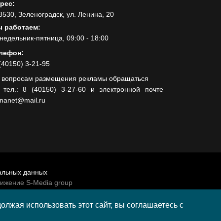
рес:
8530, Зеленоградск, ул. Ленина, 20
 работаем:
недельник-пятница, 09:00 - 18:00
лефон:
(40150) 3-21-95
 вопросам размещения рекламы обращаться
 тел.: 8 (40150) 3-27-60 и электронной почте
lnanet@mail.ru
альных данных
вижение S-Media group
венно-политической газеты «Волна»
лжая использовать этот сайт, вы соглашаетесь с