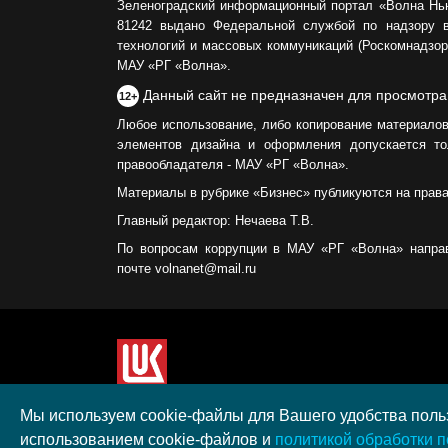
Зеленоградский информационный портал «Волна Нь
81242 выдано Федеральной службой по надзору 
технологий и массовых коммуникаций (Роскомнадзор)
МАУ «РГ «Волна».
Данный сайт не предназначен для просмотра
12+
Любое использование, либо копирование материалов
элементов дизайна и оформления допускается то
правообладателя - МАУ «РГ «Волна».
Материалы в рубрике «Бизнес» публикуются на прав
Главный редактор: Нечаева Т.В.
По вопросам коррупции в МАУ «РГ «Волна» напра
почте volnanet@mail.ru
Сайт создан при поддержке ООО "ЛУКОЙЛ-КМН" н
Мы используем cookie-файлы для Вашего удобства польз
полученного в рамках XIII Конкурса социальных 
использованием cookie-файлов и
политикой обработки 