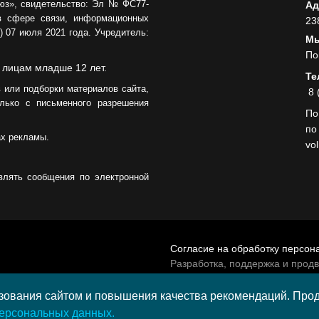
юз», свидетельство: Эл № ФС77-
Ад
05.08.2026
в сфере связи, информационных
23
 07 июля 2021 года. Учредитель:
Мы
По
 лицам младше 12 лет.
Те
 или подборки материалов сайта,
8 
лько с письменного разрешения
По
по
ах рекламы.
vo
влять сообщения по электронной
Согласие на обработку персон
Разработка, поддержка и прод
© 2026 МАУ «Редакция общест
а средства гранта,
ования сайтом и повышения качества рекомендаций. Продо
и культурных проектов ПАО
персональных данных.