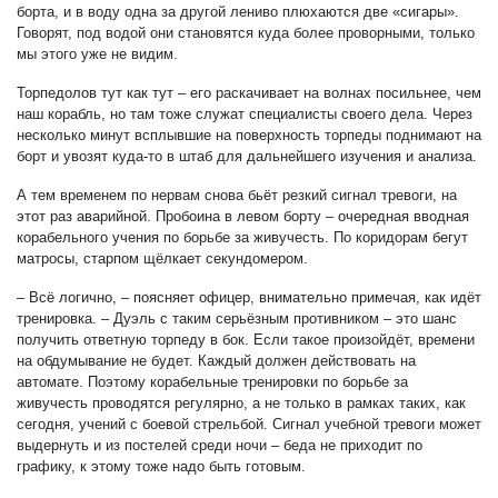
борта, и в воду одна за другой лениво плюхаются две «сигары».
Говорят, под водой они становятся куда более проворными, только
мы этого уже не видим.
Торпедолов тут как тут – его раскачивает на волнах посильнее, чем
наш корабль, но там тоже служат специалисты своего дела. Через
несколько минут всплывшие на поверхность торпеды поднимают на
борт и увозят куда-то в штаб для дальнейшего изучения и анализа.
А тем временем по нервам снова бьёт резкий сигнал тревоги, на
этот раз аварийной. Пробоина в левом борту – очередная вводная
корабельного учения по борьбе за живучесть. По коридорам бегут
матросы, старпом щёлкает секундомером.
– Всё логично, – поясняет офицер, внимательно примечая, как идёт
тренировка. – Дуэль с таким серьёзным противником – это шанс
получить ответную торпеду в бок. Если такое произойдёт, времени
на обдумывание не будет. Каждый должен действовать на
автомате. Поэтому корабельные тренировки по борьбе за
живучесть проводятся регулярно, а не только в рамках таких, как
сегодня, учений с боевой стрельбой. Сигнал учебной тревоги может
выдернуть и из постелей среди ночи – беда не приходит по
графику, к этому тоже надо быть готовым.