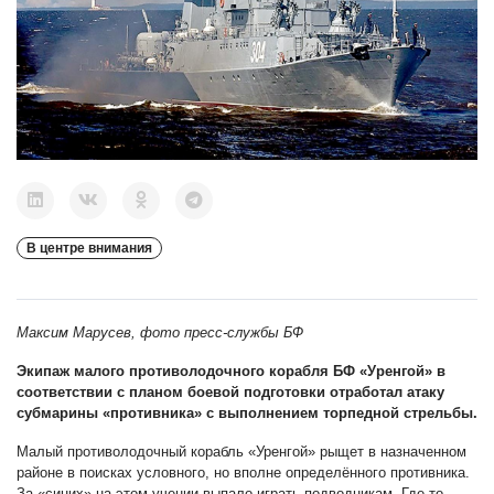
В центре внимания
Максим Марусев, фото пресс-службы БФ
Экипаж малого противолодочного корабля БФ «Уренгой» в
соответствии с планом боевой подготовки отработал атаку
субмарины «противника» с выполнением торпедной стрельбы.
Малый противолодочный корабль «Уренгой» рыщет в назначенном
районе в поисках условного, но вполне определённого противника.
За «синих» на этом учении выпало играть подводникам. Где-то