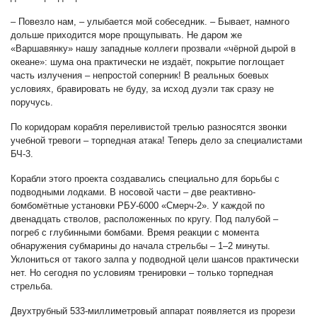
– Повезло нам, – улыбается мой собеседник. – Бывает, намного
дольше приходится море прощупывать. Не даром же
«Варшавянку» нашу западные коллеги прозвали «чёрной дырой в
океане»: шума она практически не издаёт, покрытие поглощает
часть излучения – непростой соперник! В реальных боевых
условиях, бравировать не буду, за исход дуэли так сразу не
поручусь.
По коридорам корабля переливистой трелью разносятся звонки
учебной тревоги – торпедная атака! Теперь дело за специалистами
БЧ-3.
Корабли этого проекта создавались специально для борьбы с
подводными лодками. В носовой части – две реактивно-
бомбомётные установки РБУ-6000 «Смерч-2». У каждой по
двенадцать стволов, расположенных по кругу. Под палубой –
погреб с глубинными бомбами. Время реакции с момента
обнаружения субмарины до начала стрельбы – 1–2 минуты.
Уклониться от такого залпа у подводной цели шансов практически
нет. Но сегодня по условиям тренировки – только торпедная
стрельба.
Двухтрубный 533-миллиметровый аппарат появляется из прорези