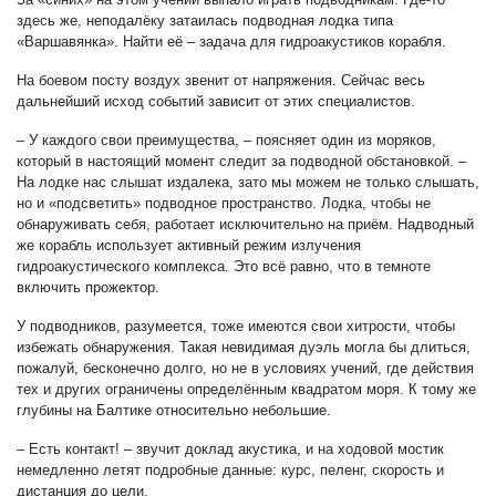
здесь же, неподалёку затаилась подводная лодка типа
«Варшавянка». Найти её – задача для гидроакустиков корабля.
На боевом посту воздух звенит от напряжения. Сейчас весь
дальнейший исход событий зависит от этих специалистов.
– У каждого свои преимущества, – поясняет один из моряков,
который в настоящий момент следит за подводной обстановкой. –
На лодке нас слышат издалека, зато мы можем не только слышать,
но и «подсветить» подводное пространство. Лодка, чтобы не
обнаруживать себя, работает исключительно на приём. Надводный
же корабль использует активный режим излучения
гидроакустического комплекса. Это всё равно, что в темноте
включить прожектор.
У подводников, разумеется, тоже имеются свои хитрости, чтобы
избежать обнаружения. Такая невидимая дуэль могла бы длиться,
пожалуй, бесконечно долго, но не в условиях учений, где действия
тех и других ограничены определённым квадратом моря. К тому же
глубины на Балтике относительно небольшие.
– Есть контакт! – звучит доклад акустика, и на ходовой мостик
немедленно летят подробные данные: курс, пеленг, скорость и
дистанция до цели.