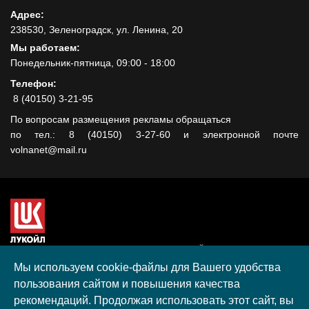
Адрес:
238530, Зеленоградск, ул. Ленина, 20
Мы работаем:
Понедельник-пятница, 09:00 - 18:00
Телефон:
8 (40150) 3-21-95
По вопросам размещения рекламы обращаться
по тел.: 8 (40150) 3-27-60 и электронной почте
volnanet@mail.ru
Сайт создан при поддержке ООО "ЛУКОЙЛ-КМН" на средства
гранта, полученного в рамках XIII Конкурса социальных и
Мы используем cookie-файлы для Вашего удобства
культурных проектов ПАО "ЛУКОЙЛ" на территории
пользования сайтом и повышения качества
Калининградской области в 2020 году
рекомендаций. Продолжая использовать этот сайт, вы
Согласие на обработку персональных данных