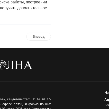
оиске работы, построении
04.08.2026
 получить дополнительное
ЗЕМЛЯКИ
«Мы радовались, так
как видели результат
своего труда»
Вперед
03.08.2026
О ЧЕМ ПИСАЛА ГАЗЕТА
По страницам
архивных газет
03.08.2026
На
юз», свидетельство: Эл № ФС77-
Ад
в сфере связи, информационных
23
 07 июля 2021 года. Учредитель: