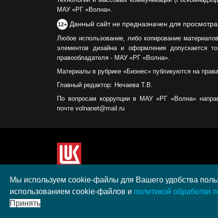
МАУ «РГ «Волна».
Данный сайт не предназначен для просмотра
12+
Любое использование, либо копирование материалов
элементов дизайна и оформления допускается то
правообладателя - МАУ «РГ «Волна».
Материалы в рубрике «Бизнес» публикуются на прав
Главный редактор: Нечаева Т.В.
По вопросам коррупции в МАУ «РГ «Волна» напра
почте volnanet@mail.ru
Сайт создан при поддержке ООО "ЛУКОЙЛ-КМН" н
Мы используем cookie-файлы для Вашего удобства польз
полученного в рамках XIII Конкурса социальных 
использованием cookie-файлов и
политикой обработки 
"ЛУКОЙЛ" на территории Калининградской област
Принять