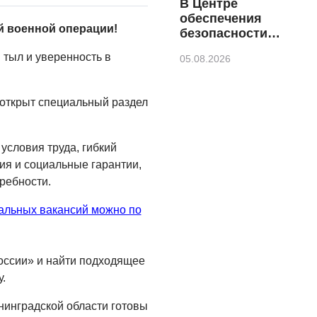
В Центре
обеспечения
й военной операции!
безопасности
напомнили правила
 тыл и уверенность в
05.08.2026
безопасного отдыха
КУЛЬТУРА
 открыт специальный раздел
Афиша
Зеленоградска
04.08.2026
условия труда, гибкий
ия и социальные гарантии,
РАЗЪЯСНЯЕМ
ребности.
Борьба с
борщевиком
альных вакансий можно по
продолжается
04.08.2026
оссии» и найти подходящее
СПОРТ
.
Программа Дня
физкультурника
нинградской области готовы