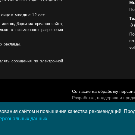
Мы
По
 лицам младше 12 лет.
Те
 или подборки материалов сайта,
8 
лько с письменного разрешения
По
по
ах рекламы.
vo
влять сообщения по электронной
Согласие на обработку персон
Разработка, поддержка и прод
© 2026 МАУ «Редакция общест
а средства гранта,
ования сайтом и повышения качества рекомендаций. Продо
и культурных проектов ПАО
персональных данных.
и в 2020 году