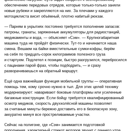
обеспечению передовых отрядов, которые только-только заняли
новые рубежи и закрепляются на них. За плечами у каждого
мотоциклиста висит объёмный, плотно набитый рюкзак.
— Парням в укрытиях постоянно требуется пополнение запасов:
патроны, гранаты, заряженные аккумуляторы для радиостанций,
медикаменты и вода, — объясняет «Сэм». — Крупногабаритная
машина туда не пройдёт физически. Тут-то и начинается наша
смена. Вешаем на байки вместительные сумки-кофры, берём
на себя по тридцать-сорок килограммов полезного груза
и стартуем. Подлетел к позиции, быстро разгрузился, перебросился
с пацанами парой фраз, чтобы подбодрить, — и сразу
разворачиваешься на обратный маршрут.
Ещё одна важнейшая функция мобильной группы — оперативная
помощь тем, кому срочно нужно в тыл. Для этих целей технику
модернизируют: наваривают боковые платформы или усиленные
багажные конструкции. Если бойцу требуется квалифицированный
осмотр медиков, скорость двухколёсной машины позволяет
за считаные минуты бережно доставить его в безопасную зону,
аккуратно минуя все простреливаемые участки.
Сейчас на полигоне, где «Сэм» занимается подготовкой
пополнения, характерный стрекот моторов звучит с раннего утра