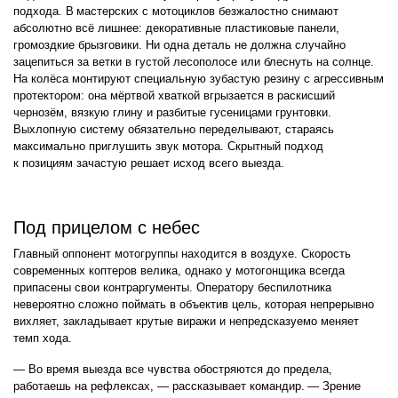
подхода. В мастерских с мотоциклов безжалостно снимают
абсолютно всё лишнее: декоративные пластиковые панели,
громоздкие брызговики. Ни одна деталь не должна случайно
зацепиться за ветки в густой лесополосе или блеснуть на солнце.
На колёса монтируют специальную зубастую резину с агрессивным
протектором: она мёртвой хваткой вгрызается в раскисший
чернозём, вязкую глину и разбитые гусеницами грунтовки.
Выхлопную систему обязательно переделывают, стараясь
максимально приглушить звук мотора. Скрытный подход
к позициям зачастую решает исход всего выезда.
Под прицелом с небес
Главный оппонент мотогруппы находится в воздухе. Скорость
современных коптеров велика, однако у мотогонщика всегда
припасены свои контраргументы. Оператору беспилотника
невероятно сложно поймать в объектив цель, которая непрерывно
вихляет, закладывает крутые виражи и непредсказуемо меняет
темп хода.
— Во время выезда все чувства обостряются до предела,
работаешь на рефлексах, — рассказывает командир. — Зрение