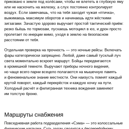
приковано к земле под колёсами, чтобы не влететь в глубокую яму
или не наскочить на железку, а слух постоянно контролирует
воздух. Если замечаешь, что на тебя заходит чужая «птичка»,
выжимаешь максимум оборотов и начинаешь идти жёсткими
зигзагами. Зачастую здорово выручает простой тактический приём:
резко бьёшь по тормозам, пускаешь мотоцикл в юз, и дрон просто
пролетает по инерции мимо, уходя в землю на безопасном
расстоянии от тебя.
Отдельная проверка на прочность — это ночные рейсы. Включать
фары категорически запрещено. Любой, даже самый тусклый луч
света моментально вскроет маршрут. Бойцы передвигаются
в кромешной темноте. Выручают приборы ночного видения,
но чаще всего парни всецело полагаются на мышечную память
и феноменальное знание местности. Они наизусть помнят каждый
крутой поворот, каждый перекрёсток и каждую кочку на пути.
Холодный расчёт и филигранная техника вождения заменяют
им толстую броню.
Маршруты снабжения
Повседневная работа подразделения «Сэма» — это колоссальные
физические нагрузки. Суть задач сводится к бесперебойному