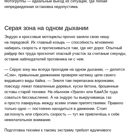
Мотогруппы — идеальный выход из ситуации, где любая
непредвиденная остановка недопустима.
Серая зона на одном дыхании
Эндуро и кроссовые мотоциклы прочно заняли свою нишу
на передовой. Их главный козырь — способность мгновенно
набирать скорость и протискиваться там, где нет дорог. Опытный
райдер без труда проскочит опасный участок за считаные секунды,
оставив наблюдателей противника ни с чем.
— Серую зону мы всегда проходим на одном дыхании, — делится
«Сэм», привычным движением проверяя натяжку цепи своего
видавшего виды байка. — Земля там перепахана воронками,
повсюду лежат поваленные деревья, куски бетона, брошенные
остовы старой техники. На обычном «Урале» или КамАЗе туда
соваться бессмысленно. А на эндуро ты выкручиваешь газ
и просто лавируешь между всеми этими препятствиями. Правило
только одно — постоянно находиться в движении. Стоит
заглохнуть или сбросить скорость — тут же привлечёшь к себе
нежелательное внимание.
Подготовка техники к такому экстриму требует вдумчивого