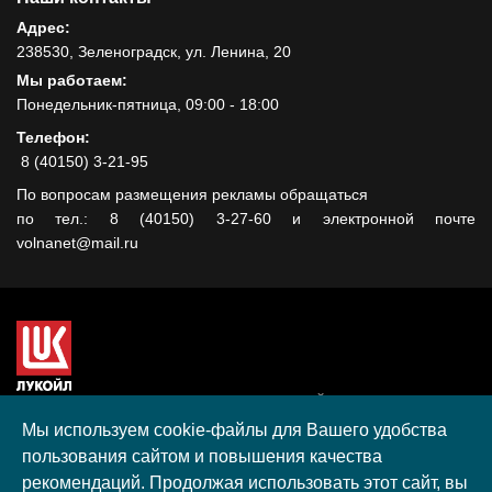
Адрес:
238530, Зеленоградск, ул. Ленина, 20
Мы работаем:
Понедельник-пятница, 09:00 - 18:00
Телефон:
8 (40150) 3-21-95
По вопросам размещения рекламы обращаться
по тел.: 8 (40150) 3-27-60 и электронной почте
volnanet@mail.ru
Сайт создан при поддержке ООО "ЛУКОЙЛ-КМН" на средства
гранта, полученного в рамках XIII Конкурса социальных и
Мы используем cookie-файлы для Вашего удобства
культурных проектов ПАО "ЛУКОЙЛ" на территории
пользования сайтом и повышения качества
Калининградской области в 2020 году
рекомендаций. Продолжая использовать этот сайт, вы