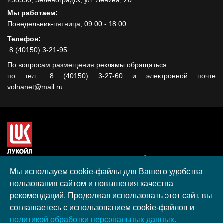
Мы работаем:
Понедельник-пятница, 09:00 - 18:00
Телефон:
8 (40150) 3-21-95
По вопросам размещения рекламы обращаться
по тел.: 8 (40150) 3-27-60 и электронной почте
volnanet@mail.ru
Сайт создан при поддержке ООО "ЛУКОЙЛ-КМН" на средства
гранта, полученного в рамках XIII Конкурса социальных и
Мы используем cookie-файлы для Вашего удобства
культурных проектов ПАО "ЛУКОЙЛ" на территории
пользования сайтом и повышения качества
Калининградской области в 2020 году
рекомендаций. Продолжая использовать этот сайт, вы
Согласие на обработку персональных данных
соглашаетесь с использованием cookie-файлов и
Разработка, поддержка и продвижение S-Media group
политикой обработки персональных данных.
© 2026 МАУ «Редакция общественно-политической газеты