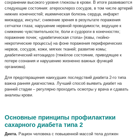
сохранении высокого уровня глюкозы в крови. В итоге развиваются
следующие состояния: атеросклероз сосудов, в том числе артерий
нижних конечностей; ишемическая болезнь сердца, инфаркт
миокарда; инсульт; снижение зрения в результате поражения
сетчатки глаза; нарушение нервной проводимости, ведущее к
снижению чувствительности, боли и судороги в конечностях;
поражение почек; «диабетическая стопа» (язвы, гнойно-
некротические процессы) на фоне поражения периферических
нервов, сосудов, кожи, мягких тканей; развитие комы;
диабетический кетоацидоз (тяжёлое состояние, приводящее к
потере сознания и нарушению жизненно важных функций
организма).
Для предотвращения наихудших последствий диабета 2-го типа
важна ранняя диагностика. Лучший способ выявить диабет на
ранней стадии – регулярно проходить осмотры у врача и сдавать
анализы крови.
Основные принципы профилактики
сахарного диабета типа 2
Диета.
Рацион человека с повышенной массой тела должен