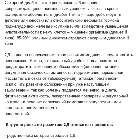
Сахарный диабет – это хроническое заболевание,
сопровождающееся повышенным уровнем глюкозы в крови
вследствие абсолютного (диабет I типа – чаще дебютирует в
детстве или юности) или относительного дефицита гормона
поджелудочной железы инсулина и/или вследствие уменьшения
чувствительности к нему клеток – мишеней организма (диабет II
типа). 85-90% больных диабетом страдают сахарным диабетом II
типа.
СД I типа на современном этапе развития медицины предотвратить
невозможно. Важно, что сахарный диабет II типа возможно
предотвратить изменением образа жизни (здоровое питание,
регулярная физическая активность, поддержание нормальной
массы тела и отказ от табакокурения), а также практически
исключить развитие осложнений при уже наступившем
заболевании, так как болезнь поддаётся лечению, а диета,
физическая активность, лекарственные препараты и регулярный
контроль и лечение осложнений помогают предупредить или
задержать наступление его
последст
К группе риска по развитию СД относятся пациенты:
- родственники которых страдают СД,