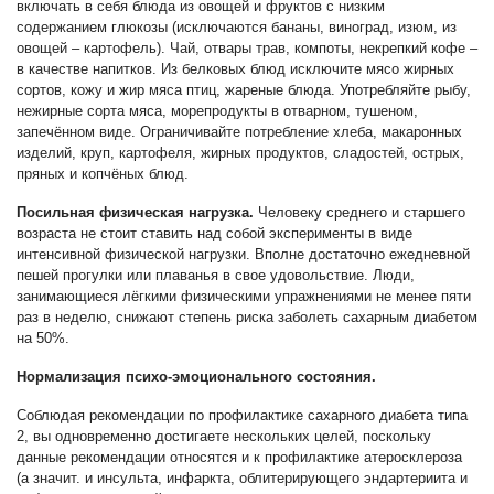
включать в себя блюда из овощей и фруктов с низким
содержанием глюкозы (исключаются бананы, виноград, изюм, из
овощей – картофель). Чай, отвары трав, компоты, некрепкий кофе –
в качестве напитков. Из белковых блюд исключите мясо жирных
сортов, кожу и жир мяса птиц, жареные блюда. Употребляйте рыбу,
нежирные сорта мяса, морепродукты в отварном, тушеном,
запечённом виде. Ограничивайте потребление хлеба, макаронных
изделий, круп, картофеля, жирных продуктов, сладостей, острых,
пряных и копчёных блюд.
Посильная физическая нагрузка.
Человеку среднего и старшего
возраста не стоит ставить над собой эксперименты в виде
интенсивной физической нагрузки. Вполне достаточно ежедневной
пешей прогулки или плаванья в свое удовольствие. Люди,
занимающиеся лёгкими физическими упражнениями не менее пяти
раз в неделю, снижают степень риска заболеть сахарным диабетом
на 50%.
Нормализация психо-эмоционального состояния.
Соблюдая рекомендации по профилактике сахарного диабета типа
2, вы одновременно достигаете нескольких целей, поскольку
данные рекомендации относятся и к профилактике атеросклероза
(а значит. и инсульта, инфаркта, облитерирующего эндартериита и