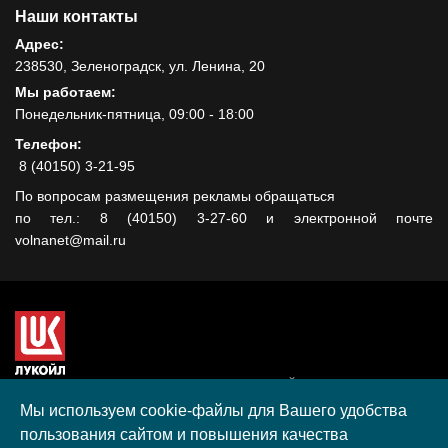
Наши контакты
Адрес:
238530, Зеленоградск, ул. Ленина, 20
Мы работаем:
Понедельник-пятница, 09:00 - 18:00
Телефон:
8 (40150) 3-21-95
По вопросам размещения рекламы обращаться
по тел.: 8 (40150) 3-27-60 и электронной почте
volnanet@mail.ru
Сайт создан при поддержке ООО "ЛУКОЙЛ-КМН" на средства
гранта, полученного в рамках XIII Конкурса социальных и
Мы используем cookie-файлы для Вашего удобства
культурных проектов ПАО "ЛУКОЙЛ" на территории
пользования сайтом и повышения качества
Калининградской области в 2020 году