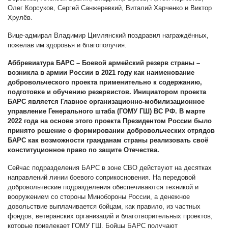
Олег Корсуков, Сергей Санжеревкий, Виталий Харченко и Виктор
Хрулёв.
Вице-адмирал Владимир Цимлянский поздравил награждённых,
пожелав им здоровья и благополучия.
Аббревиатура БАРС – Боевой армейский резерв страны –
возникла в армии России в 2021 году как наименование
добровольческого проекта применительно к содержанию,
подготовке и обучению резервистов. Инициатором проекта
БАРС является Главное организационно-мобилизационное
управление Генерального штаба (ГОМУ ГШ) ВС РФ. В марте
2022 года на основе этого проекта Президентом России было
принято решение о формировании добровольческих отрядов
БАРС как возможности гражданам страны реализовать своё
конституционное право по защите Отечества.
Сейчас подразделения БАРС в зоне СВО действуют на десятках
направлений линии боевого соприкосновения. На передовой
добровольческие подразделения обеспечиваются техникой и
вооружением со стороны Минобороны России, а денежное
довольствие выплачивается бойцам, как правило, из частных
фондов, ветеранских организаций и благотворительных проектов,
которые привлекает ГОМУ ГШ. Бойцы БАРС получают