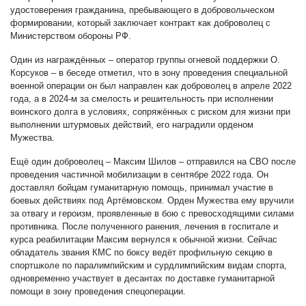
удостоверения гражданина, пребывающего в добровольческом
формировании, который заключает контракт как доброволец с
Министерством обороны РФ.
Один из награждённых – оператор группы огневой поддержки О.
Корсуков – в беседе отметил, что в зону проведения специальной
военной операции он был направлен как доброволец в апреле 2022
года, а в 2024-м за смелость и решительность при исполнении
воинского долга в условиях, сопряжённых с риском для жизни при
выполнении штурмовых действий, его наградили орденом
Мужества.
Ещё один доброволец – Максим Шилов – отправился на СВО после
проведения частичной мобилизации в сентябре 2022 года. Он
доставлял бойцам гуманитарную помощь, принимал участие в
боевых действиях под Артёмовском. Орден Мужества ему вручили
за отвагу и героизм, проявленные в бою с превосходящими силами
противника. После полученного ранения, лечения в госпитале и
курса реабилитации Максим вернулся к обычной жизни. Сейчас
обладатель звания КМС по боксу ведёт профильную секцию в
спортшколе по паралимпийским и сурдлимпийским видам спорта,
одновременно участвует в десантах по доставке гуманитарной
помощи в зону проведения спецоперации.