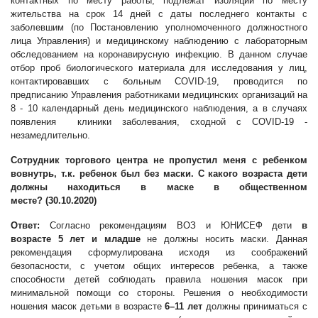
контактных по месту работы, подлежат изоляции по месту
жительства на срок 14 дней с даты последнего контакты с
заболевшим (по Постановлению уполномоченного должностного
лица Управления) и медицинскому наблюдению с лабораторным
обследованием на коронавирусную инфекцию. В данном случае
отбор проб биологического материала для исследования у лиц,
контактировавших с больным COVID-19, проводится по
предписанию Управления работниками медицинских организаций на
8 - 10 календарный день медицинского наблюдения, а в случаях
появления клиники заболевания, сходной с COVID-19 -
незамедлительно.
Сотрудник торгового центра не пропустил меня с ребенком
вовнутрь, т.к. ребенок был без маски. С какого возраста дети
должны находиться в маске в общественном
месте?
(
30.10.2020
)
Ответ:
Согласно
рекомендациям ВОЗ и ЮНИСЕФ
дети
в
возрасте
5 лет и младше
не должны носить маски. Данная
рекомендация сформулирована исходя из соображений
безопасности, с учетом общих интересов ребенка, а также
способности детей соблюдать правила ношения масок при
минимальной помощи со стороны. Решения о необходимости
ношения масок детьми в возрасте
6–11 лет
должны приниматься с