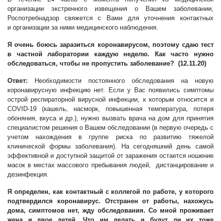
организации экстренного извещения о Вашем заболевании,
Роспотребнадзор свяжется с Вами для уточнения контактных
и организации за ними медицинского наблюдения.
Я очень боюсь заразиться коронавирусом, поэтому сдаю тест
в частной лаборатории каждую неделю. Как часто нужно
обследоваться, чтобы не пропустить заболевание? (12.11.20)
Ответ:
Необходимости постоянного обследования на новую
коронавирусную инфекцию нет. Если у Вас появились симптомы
острой респираторной вирусной инфекции, к которым относится и
COVID-19 (кашель, насморк, повышенная температура, потеря
обоняния, вкуса и др.), нужно вызвать врача на дом для принятия
специалистом решения о Вашем обследовании (в первую очередь с
учетом нахождения в группе риска по развитию тяжелой
клинической формы заболевания). На сегодняшний день самой
эффективной и доступной защитой от заражения остается ношение
масок в местах массового пребывания людей, дистанцирование и
дезинфекция.
Я определен, как контактный с коллегой по работе, у которого
подтвердился коронавирус. Отстранен от работы, нахожусь
дома, симптомов нет, жду обследования. Со мной проживает
жена и двое детей. Что им делать и будут ли их тоже