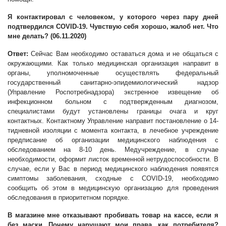
Я контактировал с человеком, у которого через пару дней
подтвердился COVID-19. Чувствую себя хорошо, жалоб нет. Что
мне делать?
(
06.11.2020)
Ответ:
Сейчас Вам необходимо оставаться дома и не общаться с
окружающими. Как только медицинская организация направит в
органы, уполномоченные осуществлять федеральный
государственный санитарно-эпидемиологический надзор
(Управление Роспотребнадзора) экстренное извещение об
инфекционном больном с подтвержденным диагнозом,
специалистами будут установлены границы очага и круг
контактных. Контактному Управление направит постановление о 14-
тидневной изоляции с момента контакта, в лечебное учреждение
предписание об организации медицинского наблюдения с
обследованием на 8-10 день. Медучреждение, в случае
необходимости, оформит листок временной нетрудоспособности. В
случае, если у Вас в период медицинского наблюдения появятся
симптомы заболевания, сходные с COVID-19, необходимо
сообщить об этом в медицинскую организацию для проведения
обследования в приоритетном порядке.
В магазине мне отказывают пробивать товар на кассе, если я
без маски. Почему нарушают мои права, как потребителя?