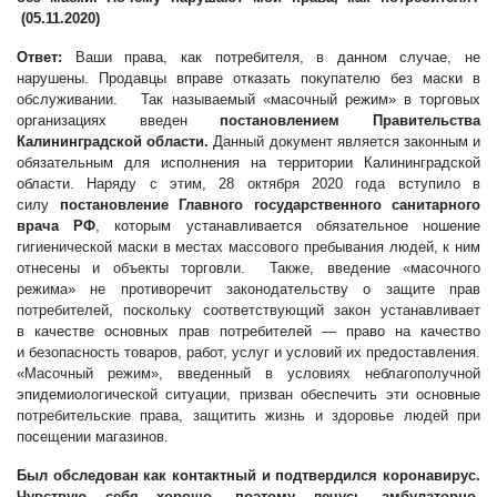
(
05.11.2020
)
Ответ:
Ваши права, как потребителя, в данном случае, не
нарушены. Продавцы вправе отказать покупателю без маски в
обслуживании. Так называемый «масочный режим» в торговых
организациях введен
постановлением Правительства
Калининградской области.
Данный документ является законным и
обязательным для исполнения на территории Калининградской
области. Наряду с этим, 28 октября 2020 года вступило в
силу
постановление Главного государственного санитарного
врача РФ
, которым устанавливается обязательное ношение
гигиенической маски в местах массового пребывания людей, к ним
отнесены и объекты торговли. Также, введение «масочного
режима» не противоречит законодательству о защите прав
потребителей, поскольку соответствующий закон устанавливает
в качестве основных прав потребителей — право на качество
и безопасность товаров, работ, услуг и условий их предоставления.
«Масочный режим», введенный в условиях неблагополучной
эпидемиологической ситуации, призван обеспечить эти основные
потребительские права, защитить жизнь и здоровье людей при
посещении магазинов.
Был обследован как контактный и подтвердился коронавирус.
Чувствую себя хорошо, поэтому лечусь амбулаторно.