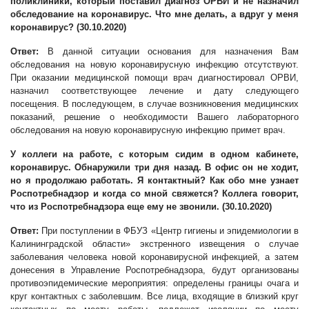
поликлиники, который поставил диагноз ОРВИ и не назначил
обследование на коронавирус. Что мне делать, а вдруг у меня
коронавирус?
(
30.10.2020
)
Ответ:
В данной ситуации основания для назначения Вам
обследования на новую коронавирусную инфекцию отсутствуют.
При оказании медицинской помощи врач диагностировал ОРВИ,
назначил соответствующее лечение и дату следующего
посещения. В последующем, в случае возникновения медицинских
показаний, решение о необходимости Вашего лабораторного
обследования на новую коронавирусную инфекцию примет врач.
У коллеги на работе, с которым сидим в одном кабинете,
коронавирус. Обнаружили три дня назад. В офис он не ходит,
но я продолжаю работать. Я контактный? Как обо мне узнает
Роспотребнадзор и когда со мной свяжется? Коллега говорит,
что из Роспотребнадзора еще ему не звонили.
(
30.10.2020
)
Ответ:
При поступлении в ФБУЗ «Центр гигиены и эпидемиологии в
Калининградской области» экстренного извещения о случае
заболевания человека новой коронавирусной инфекцией, а затем
донесения в Управление Роспотребнадзора, будут организованы
противоэпидемические мероприятия: определены границы очага и
круг контактных с заболевшим. Все лица, входящие в близкий круг