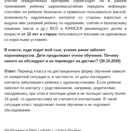
учетом определенных критериев (происходит ли в районе
проживания ребенка широкомасштабная передача инфекции;
способен ли ребенок безопасно и правильно пользоваться маской;
возможность надлежащего контроля со стороны взрослых и
выдачи ими указаний ребенку по надеванию, снятию и безопасному
ношению масок и др.) ВОЗ и ЮНИСЕФ рекомендуют детям в
возрасте
от 12 лет и старше
пользоваться масками на одинаковых
со взрослыми условиях.
В классе, куда ходит мой сын, ученик ранее заболел
коронавирусом. Дети продолжают очное обучение. Почему
никого не обследуют и не переводят на дистант?
(
30.10.2020
)
Ответ:
Перевод класса на дистанционную форму обучения зависит
от конкретной ситуации и, в частности, от даты последнего
контакта заболевшего ребенка с одноклассниками. Если ребенок
заболел по контакту с родственником, например, родителями,
находившись при этом в изоляции дома и не посещал школу более
14 дней, то одноклассники не считаются контактными. В такой
ситуации класс продолжает очное обучение и не подлежит
обследованию.
Изображение
Pete Linforth
с сайта
Pixabay