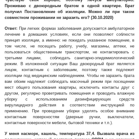
Проживаю с двоюродным братом в одной квартире. Брат
получил Постановление об изоляции. Можно ли при таком
совместном проживании не заразить его? (
30.10.2020
)
Ответ:
При легких формах заболевания допускается амбулаторное
лечение в домашних условиях, если они позволяют соблюсти
принцип изоляции, а именно: не покидать указанное помещение, в
том числе, не посещать работу, учебу, магазины, аптеки, не
пользоваться общественным транспортом, не контактировать с
третьими лицами, соблюдать санитарно-эпидемиологический
режим. В изложенной ситуации Ваш двоюродный брат является
лицом, контактным с заболевшим, поэтому также подлежит
изоляции под медицинским наблюдением. Чтобы не заразить брата
вам обоим надлежит соблюдать масочный режим при посещении
мест общего пользования квартиры, исключить контакты друг с
другом, регулярно проветривать помещения и проводить влажную
уборку с использованием дезинфицирующих средств
вирулицидного действия в соответствии инструкцией по
применению. При проведении уборки уделять особое внимание
контактным поверхностям (дверные ручки, выключатели,
контактные поверхности мебели, бытовой техники и т.п.).
У меня насморк, кашель, температура 37,4. Вызвала врача из