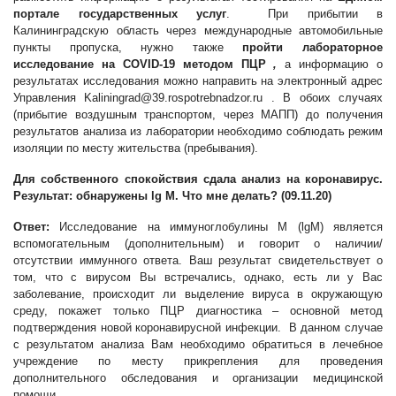
портале государственных услуг
. При прибытии в
Калининградскую область через международные автомобильные
пункты пропуска, нужно также
пройти лабораторное
исследование на COVID-19 методом ПЦР
,
а информацию о
результатах исследования можно направить на электронный адрес
Управления
Kaliningrad@39.rospotrebnadzor.ru
. В обоих случаях
(прибытие воздушным транспортом, через МАПП) до получения
результатов анализа из лаборатории необходимо соблюдать режим
изоляции по месту жительства (пребывания).
Для собственного спокойствия сдала анализ на коронавирус.
Результат: обнаружены
lg
M
. Что мне делать? (09.11.20)
Ответ:
Исследование на иммуноглобулины М (lgM) является
вспомогательным (дополнительным) и говорит о наличии/
отсутствии иммунного ответа. Ваш результат свидетельствует о
том, что с вирусом Вы встречались, однако, есть ли у Вас
заболевание, происходит ли выделение вируса в окружающую
среду, покажет только ПЦР диагностика – основной метод
подтверждения новой коронавирусной инфекции. В данном случае
с результатом анализа Вам необходимо обратиться в лечебное
учреждение по месту прикрепления для проведения
дополнительного обследования и организации медицинской
помощи.