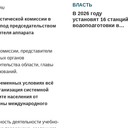
ВЛАСТЬ
ти
В 2026 году
установят 16 станци
стической комиссии в
водоподготовки в
 под председательством
посёлках области
ителя аппарата
06.08.2026
ВЛАСТЬ
комиссии, представители
Новый учебный год 
ых органов
готовность к
ительства области, главы
отопительному
зований.
сезону
06.08.2026
временных условиях всё
РАЗЪЯСНЯЕМ
ганизация системной
Где хранить
те населения от
велосипед?
роны международного
06.08.2026
ОБРАТНАЯ СВЯЗЬ
ность деятельности учебно-