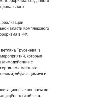
ке терроризма, созданного
Администрация
онлайн
ационального
06.08.2026
а реализации
ВЛАСТЬ
ьной власти Комплексного
День памяти и
рроризма в РФ,
«Симфония
народов»
ветлана Трусенева, в
06.08.2026
 мероприятий, которые
ОБЩЕСТВО
взаимодействие с
Новый настил на
и органами местного
экотропе
ателями, обучающимися и
05.08.2026
ганизационные вопросы по
защищённости объектов