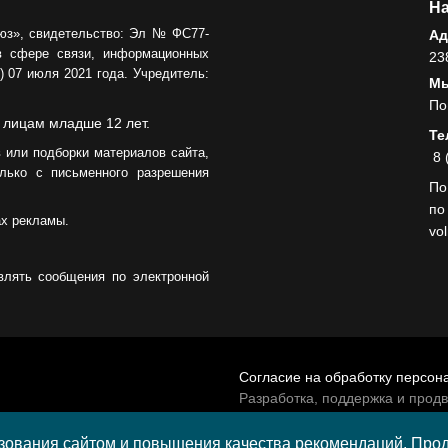
На
юз», свидетельство: Эл № ФС77-
Ад
в сфере связи, информационных
23
 07 июля 2021 года. Учредитель:
Мы
По
 лицам младше 12 лет.
Те
 или подборки материалов сайта,
8 
лько с письменного разрешения
По
по
ах рекламы.
vo
влять сообщения по электронной
Согласие на обработку персон
Разработка, поддержка и прод
© 2026 МАУ «Редакция общест
а средства гранта,
ования сайтом и повышения качества рекомендаций. Продо