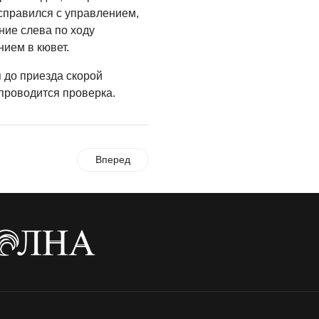
Администрация
справился с управлением,
онлайн
ние слева по ходу
06.08.2026
ием в кювет.
ВЛАСТЬ
 до приезда скорой
День памяти и
проводится проверка.
«Симфония
народов»
06.08.2026
Вперед
ОБЩЕСТВО
Новый настил на
экотропе
05.08.2026