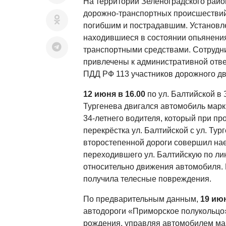
На территории Зеленоградского райо
дорожно-транспортных происшествий,
погибшим и пострадавшим. Установл
находившиеся в состоянии опьянени
транспортными средствами. Сотрудн
привлечены к административной отве
ПДД РФ 113 участников дорожн
12 июня в 16.00
по ул. Балтийской в 
Тургенева двигался автомобиль мар
34-летнего водителя, который при пр
перекрёстка ул. Балтийской с ул. Тур
второстепенной дороги совершил нае
переходившего ул. Балтийскую по ли
относительно движения автомобиля.
получила телесные повреж
По предварительным данным,
19 июн
автодороги «Приморское полукольцо»
рождения, управляя автомобилем ма