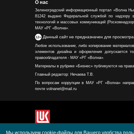
О нас
Зеленоградский информационный портал «Волна Нь
81242 выдано Федеральной службой по надзору 
технологий и массовых коммуникаций (Роскомнадзор)
МАУ «РГ «Волна».
Данный сайт не предназначен для просмотра
12+
Любое использование, либо копирование материалов
элементов дизайна и оформления допускается то
правообладателя - МАУ «РГ «Волна».
Материалы в рубрике «Бизнес» публикуются на прав
Главный редактор: Нечаева Т.В.
По вопросам коррупции в МАУ «РГ «Волна» напра
почте volnanet@mail.ru
Сайт создан при поддержке ООО "ЛУКОЙЛ-КМН" н
Мы используем cookie-файлы для Вашего удобства польз