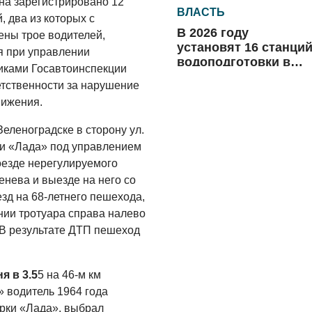
на зарегистрировано 12
ВЛАСТЬ
 два из которых с
В 2026 году
ены трое водителей,
установят 16 станци
я при управлении
водоподготовки в
иками Госавтоинспекции
посёлках области
тственности за нарушение
06.08.2026
ого движения.
ВЛАСТЬ
Зеленоградске в сторону ул.
Новый учебный год 
готовность к
ки «Лада» под управлением
отопительному
оезде нерегулируемого
сезону
генева и выезде на него со
06.08.2026
зд на 68-летнего пешехода,
РАЗЪЯСНЯЕМ
нии тротуара справа налево
 В результате ДТП пешеход
Где хранить
велосипед?
дения.
06.08.2026
я в 3.5
5 на 46-м км
 водитель 1964 года
ОБРАТНАЯ СВЯЗЬ
рки «Лада», выбрал