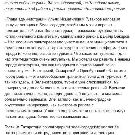
выгула собак на улице Жел
езнодорожной, на Западном пляже,
посмотрели ход работ в рамках проекта «Янтарное ожерелье».
«Глава администрации Ильяс Исмагилович Гузаиров направил
нашу делегацию в Зеленоградск, чтобы мы могли перенять
положительный опыт Зеленоградска, – рассказал руководитель
исполнительного комитета муниципального района Данияр Бакиров.
– Нас особенно заинтересовало участие вашего муниципалитета в
федеральных конкурсах, архитектурные решения по оформлению
города и, конечно, развитие туризма. Что касается туризма – для
нас эта тема тоже очень актуальна. Мы хотели бы развить в нашем
городе автотуризм, так как находимся в приграничной зоне:
соседствуем с Башкирией, Самарской и Оренбургской областями.
Город Бавлы – это своеобразная транзитная зона для туристов. А
так как здесь, в Зеленоградске, туризм уже сложившийся, мы
почерпнули для себя очень много интересных решений. Времени
для визита очень мало, за один день всё не узнать, и мы сюда
обязательно вернёмся. Впечатлило, как в Зеленоградске
обустроена набережная, как выстроена работа с
предпринимателями. У нас предприниматели не так активно идут
на контакт, здесь более тесная взаимосвязь».
Гости из Татарстана поблагодарили зеленоградских коллег за
гостеприимство и сотрудничество и пригласили делегацию