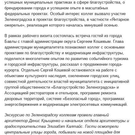
успешных муниципальных практиках в сфере благоустройства, о
брендировании города и успешном опыте в масштабных
федеральных проектах. Особый интерес коллег вызвало участие
Зеленоградска в проектах благоустройства, в частности «Янтарное
ожерелье», реализация которого началась минувшей осенью.
В рамках рабочего визита состоялась встреча гостей из города
Бавлы с главой администрации округа Сергеем Кошевым. Глава
администрации муниципалитета познакомил коллег с основными
проектами по благоустройству и модернизации инфраструктуры,
поделился многолетним опытом по развитию событийного туризма
и городской инфраструктуры, рассказал о продвижении города-
курорта. Отдельно Сергей Кошевой остановился на работе с
объектами культурного наследия, озеленении городских улиц,
совместной деятельности властей муниципалитета с инициативной
группой общественности «Благоустройство Зеленоградска» и
Ассоциацией рестораторов и отельеров, программе ремонта
дворовых территорий, системе «Безопасный город», программах
энергосбережения и модернизации электросетевых коммуникаций.
Экскурсию по Зеленоградску коллегам провели главный
архитектор Денис Крыщенко и начальник отдела архитектуры и
градостроительства Элизабэт Калтайс. Гости осмотрели
центральные улицы города, побывали на новой площадке для