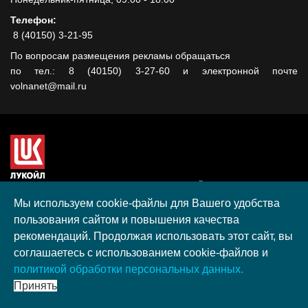
Телефон:
8 (40150) 3-21-95
По вопросам размещения рекламы обращаться
по тел.: 8 (40150) 3-27-60 и электронной почте
volnanet@mail.ru
Сайт создан при поддержке ООО "ЛУКОЙЛ-КМН" на средства
гранта, полученного в рамках XIII Конкурса социальных и
Мы используем cookie-файлы для Вашего удобства
культурных проектов ПАО "ЛУКОЙЛ" на территории
пользования сайтом и повышения качества
Калининградской области в 2020 году
рекомендаций. Продолжая использовать этот сайт, вы
Согласие на обработку персональных данных
соглашаетесь с использованием cookie-файлов и
Разработка, поддержка и продвижение S-Media group
политикой обработки персональных данных.
© 2026 МАУ «Редакция общественно-политической газеты
Принять
«Волна»