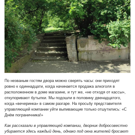
По незваным гостям двора можно сверять часы: они приходят
ровно к одиннадцати, когда начинается продажа алкоголя в
расположенном в доме магазине, и тут же, «не отходя от кассы»,
откупоривают бутылки. Мы подошли в половину двенадцатого,
когда «вечеринка» в самом разгаре. На просьбу представителя
управляющей компании уйти выпивающие только отшутились: «С
Днём пограничника!»
Как рассказали в управляющей компании, дворник добросовестно
убирается здесь каждый день, однако под окна жителей бросают