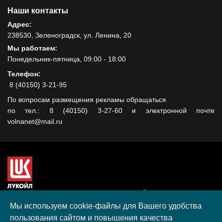
Наши контакты
Адрес:
238530, Зеленоградск, ул. Ленина, 20
Мы работаем:
Понедельник-пятница, 09:00 - 18:00
Телефон:
8 (40150) 3-21-95
По вопросам размещения рекламы обращаться
по тел.: 8 (40150) 3-27-60 и электронной почте
volnanet@mail.ru
Сайт создан при поддержке ООО "ЛУКОЙЛ-КМН" на средства
гранта, полученного в рамках XIII Конкурса социальных и
Мы используем cookie-файлы для Вашего удобства
культурных проектов ПАО "ЛУКОЙЛ" на территории
пользования сайтом и повышения качества