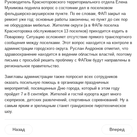
Руководитель Красноторовского территориального отдела Елена
Мукимова подняла вопрос о состоянии дел в поселковом
фельдшерско-акушерском пункте. По ее словам, ФАП закрыт на
ремонт уже год: основные работы закончены, но пункт до сих пор
не оборудован мебелью. Жителям округи (а в ФАПе поселка
Красноторовка обслуживаются 13 поселков) приходится ездить в
Поваровку. Ситуацию осложняет отсутствие прямого транспортного
сообщения между поселками. Этот вопрос находится на контроле в
администрации городского округа. Руслан Андронов отметил, что
здравоохранение находится в ведении областных властей, поэтому
письма с просьбой решить проблему с ФАПом будут направлены в
региональное правительство.
Замглавы администрации также попросил всех сотрудников
оказать посильную помощь в организации праздничных
мероприятий, посвященных Дню города, который в этом году
пройдет 7 и 8 сентября. Жителей и гостей курорта ждет много
сюрпризов, детских развлечений, спортивных соревнований. Ну а
самым ярким и зрелищным станет грандиозное пиротехническое
шоу.
Назад
Вперед