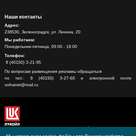
Наши контакты
Адрес:
238530, Зеленоградск, ул. Ленина, 20
Мы работаем:
Понедельник-пятница, 09:00 - 18:00
Телефон:
8 (40150) 3-21-95
По вопросам размещения рекламы обращаться
по тел.: 8 (40150) 3-27-60 и электронной почте
volnanet@mail.ru
Сайт создан при поддержке ООО "ЛУКОЙЛ-КМН" на средства
гранта, полученного в рамках XIII Конкурса социальных и