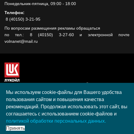
Понедельник-пятница, 09:00 - 18:00
Телефон:
8 (40150) 3-21-95
По вопросам размещения рекламы обращаться
по тел.: 8 (40150) 3-27-60 и электронной почте
volnanet@mail.ru
Сайт создан при поддержке ООО "ЛУКОЙЛ-КМН" на средства
гранта, полученного в рамках XIII Конкурса социальных и
Мы используем cookie-файлы для Вашего удобства
культурных проектов ПАО "ЛУКОЙЛ" на территории
пользования сайтом и повышения качества
Калининградской области в 2020 году
рекомендаций. Продолжая использовать этот сайт, вы
Согласие на обработку персональных данных
соглашаетесь с использованием cookie-файлов и
Разработка, поддержка и продвижение S-Media group
политикой обработки персональных данных.
© 2026 МАУ «Редакция общественно-политической газеты
Принять
«Волна»