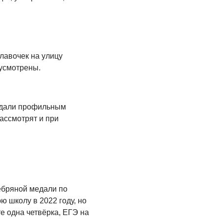
Администрация
онлайн
06.08.2026
ВЛАСТЬ
лавочек на улицу
День памяти и
усмотрены.
«Симфония
народов»
06.08.2026
едали профильным
ОБЩЕСТВО
ассмотрят и при
Новый настил на
экотропе
05.08.2026
ебряной медали по
 школу в 2022 году, но
те одна четвёрка, ЕГЭ на