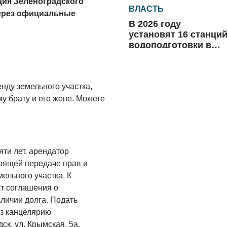
ия Зеленоградского
ВЛАСТЬ
через официальные
В 2026 году
установят 16 станци
водоподготовки в
посёлках области
06.08.2026
ВЛАСТЬ
нду земельного участка,
Новый учебный год 
му брату и его жене. Можете
готовность к
?
отопительному
сезону
06.08.2026
ти лет, арендатор
РАЗЪЯСНЯЕМ
оящей передаче прав и
Где хранить
ельного участка. К
велосипед?
т соглашения о
06.08.2026
аличии долга. Подать
ез канцелярию
ОБРАТНАЯ СВЯЗЬ
ск, ул. Крымская, 5а.