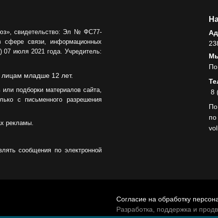
На
юз», свидетельство: Эл № ФС77-
Ад
в сфере связи, информационных
23
 07 июля 2021 года. Учредитель:
Мы
По
 лицам младше 12 лет.
Те
 или подборки материалов сайта,
8 
лько с письменного разрешения
По
по
ах рекламы.
vo
влять сообщения по электронной
Согласие на обработку персон
Разработка, поддержка и прод