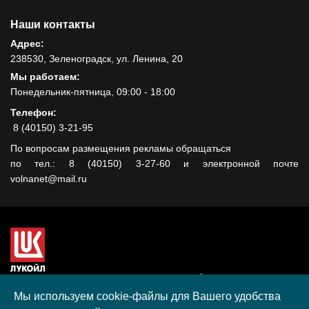
Наши контакты
Адрес:
238530, Зеленоградск, ул. Ленина, 20
Мы работаем:
Понедельник-пятница, 09:00 - 18:00
Телефон:
8 (40150) 3-21-95
По вопросам размещения рекламы обращаться
по тел.: 8 (40150) 3-27-60 и электронной почте
volnanet@mail.ru
Сайт создан при поддержке ООО "ЛУКОЙЛ-КМН" на средства
гранта, полученного в рамках XIII Конкурса социальных и
Мы используем cookie-файлы для Вашего удобства
культурных проектов ПАО "ЛУКОЙЛ" на территории