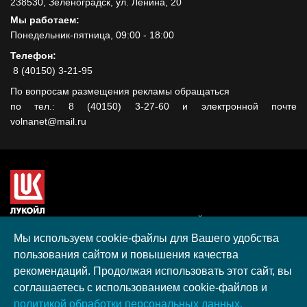
238530, Зеленоградск, ул. Ленина, 20
Мы работаем:
Понедельник-пятница, 09:00 - 18:00
Телефон:
8 (40150) 3-21-95
По вопросам размещения рекламы обращаться
по тел.: 8 (40150) 3-27-60 и электронной почте
volnanet@mail.ru
Сайт создан при поддержке ООО "ЛУКОЙЛ-КМН" на средства
гранта, полученного в рамках XIII Конкурса социальных и
Мы используем cookie-файлы для Вашего удобства
культурных проектов ПАО "ЛУКОЙЛ" на территории
пользования сайтом и повышения качества
Калининградской области в 2020 году
рекомендаций. Продолжая использовать этот сайт, вы
Согласие на обработку персональных данных
соглашаетесь с использованием cookie-файлов и
Разработка, поддержка и продвижение S-Media group
политикой обработки персональных данных.
© 2026 МАУ «Редакция общественно-политической газеты