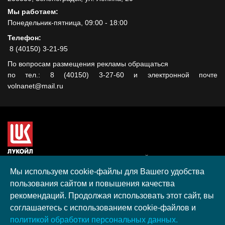
Мы работаем:
Понедельник-пятница, 09:00 - 18:00
Телефон:
8 (40150) 3-21-95
По вопросам размещения рекламы обращаться
по тел.: 8 (40150) 3-27-60 и электронной почте
volnanet@mail.ru
Сайт создан при поддержке ООО "ЛУКОЙЛ-КМН" на средства
гранта, полученного в рамках XIII Конкурса социальных и
Мы используем cookie-файлы для Вашего удобства
культурных проектов ПАО "ЛУКОЙЛ" на территории
пользования сайтом и повышения качества
Калининградской области в 2020 году
рекомендаций. Продолжая использовать этот сайт, вы
Согласие на обработку персональных данных
соглашаетесь с использованием cookie-файлов и
Разработка, поддержка и продвижение S-Media group
политикой обработки персональных данных.
© 2026 МАУ «Редакция общественно-политической газеты