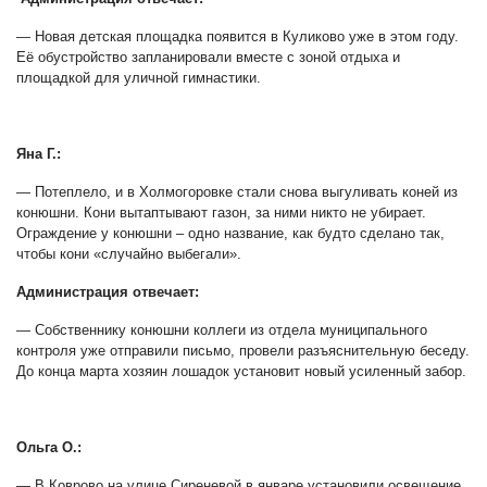
— Новая детская площадка появится в Куликово уже в этом году.
Её обустройство запланировали вместе с зоной отдыха и
площадкой для уличной гимнастики.
Яна Г.:
— Потеплело, и в Холмогоровке стали снова выгуливать коней из
конюшни. Кони вытаптывают газон, за ними никто не убирает.
Ограждение у конюшни – одно название, как будто сделано так,
чтобы кони «случайно выбегали».
Администрация отвечает:
— Собственнику конюшни коллеги из отдела муниципального
контроля уже отправили письмо, провели разъяснительную беседу.
До конца марта хозяин лошадок установит новый усиленный забор.
Ольга О.:
— В Коврово на улице Сиреневой в январе установили освещение,