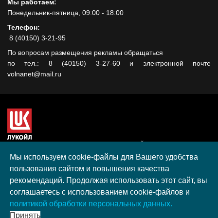
Мы работаем:
Понедельник-пятница, 09:00 - 18:00
Телефон:
8 (40150) 3-21-95
По вопросам размещения рекламы обращаться
по тел.: 8 (40150) 3-27-60 и электронной почте
volnanet@mail.ru
Сайт создан при поддержке ООО "ЛУКОЙЛ-КМН" на средства
гранта, полученного в рамках XIII Конкурса социальных и
Мы используем cookie-файлы для Вашего удобства
культурных проектов ПАО "ЛУКОЙЛ" на территории
пользования сайтом и повышения качества
Калининградской области в 2020 году
рекомендаций. Продолжая использовать этот сайт, вы
Согласие на обработку персональных данных
соглашаетесь с использованием cookie-файлов и
Разработка, поддержка и продвижение S-Media group
политикой обработки персональных данных.
© 2026 МАУ «Редакция общественно-политической газеты
Принять
«Волна»