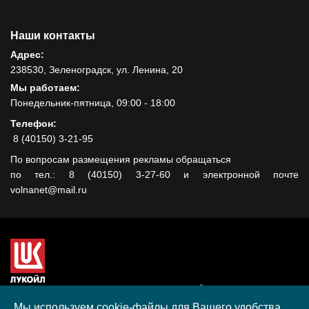
Наши контакты
Адрес:
238530, Зеленоградск, ул. Ленина, 20
Мы работаем:
Понедельник-пятница, 09:00 - 18:00
Телефон:
8 (40150) 3-21-95
По вопросам размещения рекламы обращаться
по тел.: 8 (40150) 3-27-60 и электронной почте
volnanet@mail.ru
Сайт создан при поддержке ООО "ЛУКОЙЛ-КМН" на средства
гранта, полученного в рамках XIII Конкурса социальных и
Мы используем cookie-файлы для Вашего удобства