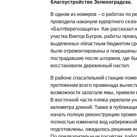
благоустройстве Зеленоградска.
В одном из номеров – о работах по р
проводила накануне курортного сезо
«Балтберегозащита». Как рассказал 
участка Виктор Бугров, работы прово
выделенных областным бюджетом сре
были отремонтированы и покрашены 
пострадавшие после штормов, где бы
восстановили деревянный настил.
В районе спасательной станции поме
протяжении всего променада вычисти
возможности залатали ямы, привели 
В восточной части пляжа укрепили у
километра длиной. Также в публикац
начать полную реконструкцию промена
полностью изменила вид набережной.
подготовлены, ожидалось решение в
По предварительным расчётам, рабо