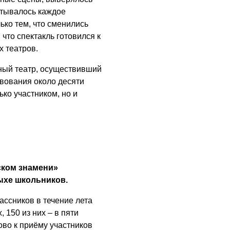
ОБЩЕСТВО
атывалось каждое
Новый настил на
ько тем, что сменились
экотропе
 что спектакль готовился к
х театров.
05.08.2026
ный театр, осуществивший
ОБЩЕСТВО
твования около десяти
Помощь бойцам
ько участником, но и
05.08.2026
ВЛАСТЬ
«Второй старт» для
ветеранов СВО
05.08.2026
ском знамени»
ыхе школьников.
РАЗЪЯСНЯЕМ
Контракт с новой
ассников в течение лета
выплатой
 150 из них – в пяти
ово к приёму участников