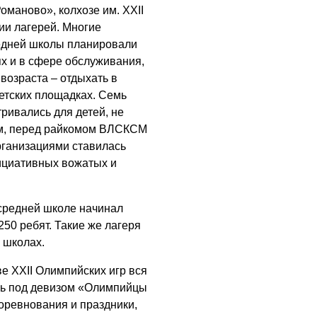
05.08.2026
оманово», колхозе им. ХХII
ии лагерей. Многие
едней школы планировали
х и в сфере обслуживания,
возраста – отдыхать в
детских площадках. Семь
ривались для детей, не
м, перед райкомом ВЛСКСМ
ганизациями ставилась
ициативных вожатых и
 средней школе начинал
250 ребят. Такие же лагеря
 школах.
е ХХII Олимпийских игр вся
сь под девизом «Олимпийцы
оревнования и праздники,