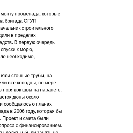
емонту променада, которые
на бригада ОГУП
начальник строительного
дили в пределах
дств. В первую очередь
спуски к морю,
ло необходимо,
няли сточные трубы, на
ли все колодцы, по мере
в порядок швы на парапете.
часток дюны около
ии сообщалось о планах
да в 2006 году, которая бы
 Проект и смета были
опроса с финансированием.
ты должны были занять не