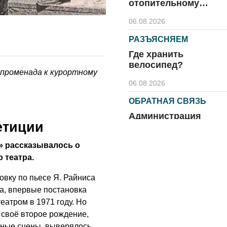
отопительному
сезону
06.08.2026
РАЗЪЯСНЯЕМ
Где хранить
велосипед?
 променада к курортному
06.08.2026
ОБРАТНАЯ СВЯЗЬ
Администрация
етиции
онлайн
06.08.2026
» рассказывалось о
 театра.
ВЛАСТЬ
День памяти и
овку по пьесе Я. Райниса
«Симфония
ра, впервые постановка
народов»
еатром в 1971 году. Но
 своё второе рождение,
06.08.2026
ьные сцены, выверялось