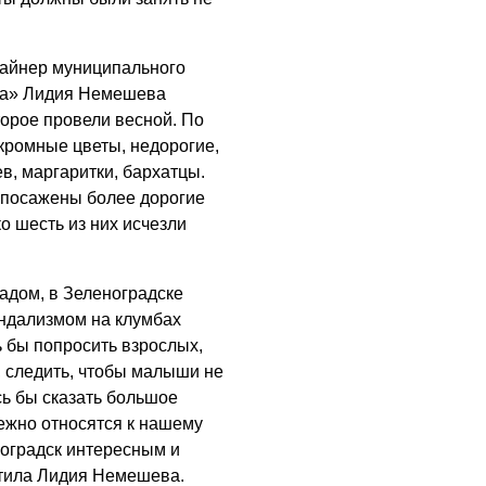
зайнер муниципального
та» Лидия Немешева
торое провели весной. По
кромные цветы, недорогие,
в, маргаритки, бархатцы.
 посажены более дорогие
о шесть из них исчезли
адом, в Зеленоградске
андализмом на клумбах
ь бы попросить взрослых,
, следить, чтобы малыши не
сь бы сказать большое
ежно относятся к нашему
ноградск интересным и
тила Лидия Немешева.