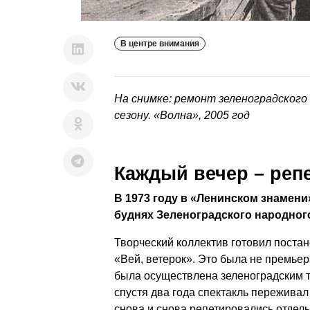
В центре внимания
На снимке: ремонт зеленоградского
сезону. «Волна», 2005 год
Каждый вечер – реп
В 1973 году в «Ленинском знамени
буднях Зеленоградского народного
Творческий коллектив готовил постан
«Вей, ветерок». Это была не премье
была осуществлена зеленоградским т
спустя два года спектакль переживал
снова и снова репетировались отдел