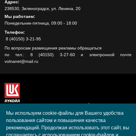
Адрес:
238530, Зеленоградск, ул. Ленина, 20
Мы работаем:
Понедельник-пятница, 09:00 - 18:00
Телефон:
8 (40150) 3-21-95
По вопросам размещения рекламы обращаться
по тел.: 8 (40150) 3-27-60 и электронной почте
volnanet@mail.ru
Сайт создан при поддержке ООО "ЛУКОЙЛ-КМН" на средства
гранта, полученного в рамках XIII Конкурса социальных и
Мы используем cookie-файлы для Вашего удобства
культурных проектов ПАО "ЛУКОЙЛ" на территории
пользования сайтом и повышения качества
Калининградской области в 2020 году
рекомендаций. Продолжая использовать этот сайт, вы
Согласие на обработку персональных данных
соглашаетесь с использованием cookie-файлов и