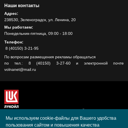
Наши контакты
Адрес:
238530, Зеленоградск, ул. Ленина, 20
Мы работаем:
Понедельник-пятница, 09:00 - 18:00
Телефон:
8 (40150) 3-21-95
По вопросам размещения рекламы обращаться
по тел.: 8 (40150) 3-27-60 и электронной почте
volnanet@mail.ru
Сайт создан при поддержке ООО "ЛУКОЙЛ-КМН" на средства
гранта, полученного в рамках XIII Конкурса социальных и
Мы используем cookie-файлы для Вашего удобства
культурных проектов ПАО "ЛУКОЙЛ" на территории
пользования сайтом и повышения качества