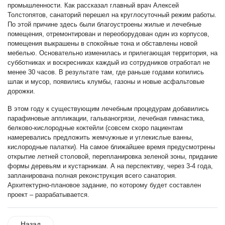
промышленности. Как рассказал главный врач Алексей
Толстопятов, санаторий перешел на круглосуточный режим работы.
По этой причине здесь были благоустроены жилые и лечебные
помещения, отремонтирован и переоборудован один из корпусов,
помещения выкрашены в спокойные тона и обставлены новой
мебелью. Основательно изменилась и прилегающая территория, на
субботниках и воскресниках каждый из сотрудников отработал не
менее 30 часов. В результате там, где раньше годами копились
шлак и мусор, появились клумбы, газоны и новые асфальтовые
дорожки.
В этом году к существующим лечебным процедурам добавились
парафиновые аппликации, гальваногрязи, лечебная гимнастика,
белково-кислородные коктейли (совсем скоро пациентам
намеревались предложить жемчужные и углекислые ванны,
кислородные палатки). На самое ближайшее время предусмотрены
открытие летней столовой, перепланировка зеленой зоны, придание
формы деревьям и кустарникам. А на перспективу, через 3-4 года,
запланирована полная реконструкция всего санатория.
Архитектурно-плановое задание, по которому будет составлен
проект – разрабатывается.
Назад